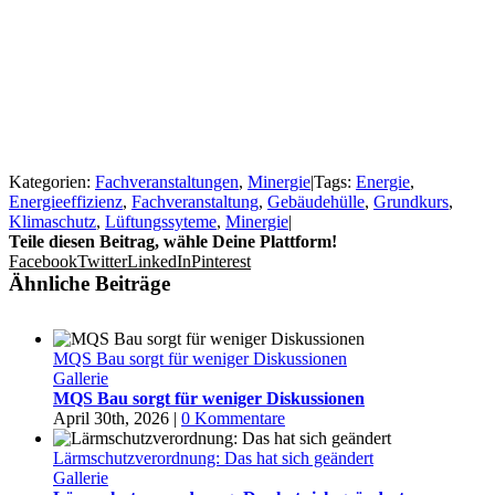
Kategorien:
Fachveranstaltungen
,
Minergie
|
Tags:
Energie
,
Energieeffizienz
,
Fachveranstaltung
,
Gebäudehülle
,
Grundkurs
,
Klimaschutz
,
Lüftungssyteme
,
Minergie
|
Teile diesen Beitrag, wähle Deine Plattform!
Facebook
Twitter
LinkedIn
Pinterest
Ähnliche Beiträge
MQS Bau sorgt für weniger Diskussionen
Gallerie
MQS Bau sorgt für weniger Diskussionen
April 30th, 2026
|
0 Kommentare
Lärmschutzverordnung: Das hat sich geändert
Gallerie