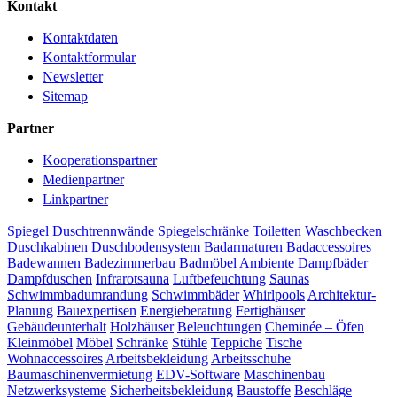
Kontakt
Kontaktdaten
Kontaktformular
Newsletter
Sitemap
Partner
Kooperationspartner
Medienpartner
Linkpartner
Spiegel
Duschtrennwände
Spiegelschränke
Toiletten
Waschbecken
Duschkabinen
Duschbodensystem
Badarmaturen
Badaccessoires
Badewannen
Badezimmerbau
Badmöbel
Ambiente
Dampfbäder
Dampfduschen
Infrarotsauna
Luftbefeuchtung
Saunas
Schwimmbadumrandung
Schwimmbäder
Whirlpools
Architektur-
Planung
Bauexpertisen
Energieberatung
Fertighäuser
Gebäudeunterhalt
Holzhäuser
Beleuchtungen
Cheminée – Öfen
Kleinmöbel
Möbel
Schränke
Stühle
Teppiche
Tische
Wohnaccessoires
Arbeitsbekleidung
Arbeitsschuhe
Baumaschinenvermietung
EDV-Software
Maschinenbau
Netzwerksysteme
Sicherheitsbekleidung
Baustoffe
Beschläge