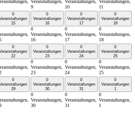
eranstaltungen,
Veranstaltungen,
Veranstaltungen,
Veranstaltungen,
9
10
11
0
0
0
0
Veranstaltungen
Veranstaltungen
Veranstaltungen
Veranstaltungen
15
16
17
18
0
0
0
eranstaltungen,
Veranstaltungen,
Veranstaltungen,
Veranstaltungen,
5
16
17
18
0
0
0
0
Veranstaltungen
Veranstaltungen
Veranstaltungen
Veranstaltungen
22
23
24
25
0
0
0
eranstaltungen,
Veranstaltungen,
Veranstaltungen,
Veranstaltungen,
2
23
24
25
0
0
0
0
Veranstaltungen
Veranstaltungen
Veranstaltungen
Veranstaltungen
29
30
31
1
0
0
0
eranstaltungen,
Veranstaltungen,
Veranstaltungen,
Veranstaltungen,
9
30
31
1