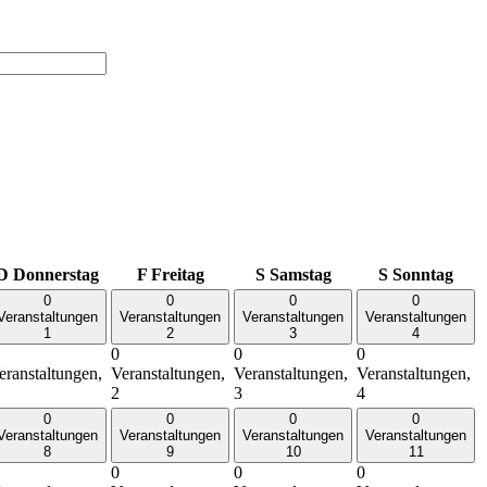
D
Donnerstag
F
Freitag
S
Samstag
S
Sonntag
0
0
0
0
Veranstaltungen
Veranstaltungen
Veranstaltungen
Veranstaltungen
1
2
3
4
0
0
0
eranstaltungen,
Veranstaltungen,
Veranstaltungen,
Veranstaltungen,
2
3
4
0
0
0
0
Veranstaltungen
Veranstaltungen
Veranstaltungen
Veranstaltungen
8
9
10
11
0
0
0