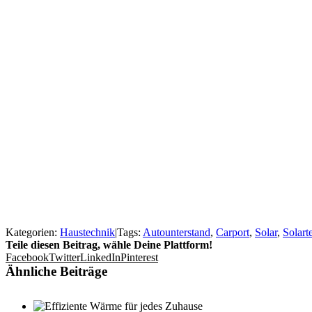
Kategorien:
Haustechnik
|
Tags:
Autounterstand
,
Carport
,
Solar
,
Solart
Teile diesen Beitrag, wähle Deine Plattform!
Facebook
Twitter
LinkedIn
Pinterest
Ähnliche Beiträge