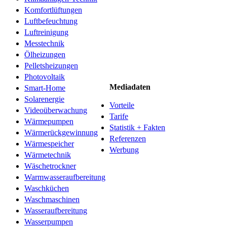
Komfortlüftungen
Luftbefeuchtung
Luftreinigung
Messtechnik
Ölheizungen
Pelletsheizungen
Photovoltaik
Mediadaten
Smart-Home
Solarenergie
Vorteile
Videoüberwachung
Tarife
Wärmepumpen
Statistik + Fakten
Wärmerückgewinnung
Referenzen
Wärmespeicher
Werbung
Wärmetechnik
Wäschetrockner
Warmwasseraufbereitung
Waschküchen
Waschmaschinen
Wasseraufbereitung
Wasserpumpen