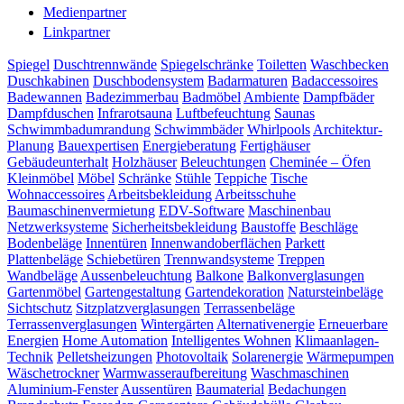
Medienpartner
Linkpartner
Spiegel
Duschtrennwände
Spiegelschränke
Toiletten
Waschbecken
Duschkabinen
Duschbodensystem
Badarmaturen
Badaccessoires
Badewannen
Badezimmerbau
Badmöbel
Ambiente
Dampfbäder
Dampfduschen
Infrarotsauna
Luftbefeuchtung
Saunas
Schwimmbadumrandung
Schwimmbäder
Whirlpools
Architektur-
Planung
Bauexpertisen
Energieberatung
Fertighäuser
Gebäudeunterhalt
Holzhäuser
Beleuchtungen
Cheminée – Öfen
Kleinmöbel
Möbel
Schränke
Stühle
Teppiche
Tische
Wohnaccessoires
Arbeitsbekleidung
Arbeitsschuhe
Baumaschinenvermietung
EDV-Software
Maschinenbau
Netzwerksysteme
Sicherheitsbekleidung
Baustoffe
Beschläge
Bodenbeläge
Innentüren
Innenwandoberflächen
Parkett
Plattenbeläge
Schiebetüren
Trennwandsysteme
Treppen
Wandbeläge
Aussenbeleuchtung
Balkone
Balkonverglasungen
Gartenmöbel
Gartengestaltung
Gartendekoration
Natursteinbeläge
Sichtschutz
Sitzplatzverglasungen
Terrassenbeläge
Terrassenverglasungen
Wintergärten
Alternativenergie
Erneuerbare
Energien
Home Automation
Intelligentes Wohnen
Klimaanlagen-
Technik
Pelletsheizungen
Photovoltaik
Solarenergie
Wärmepumpen
Wäschetrockner
Warmwasseraufbereitung
Waschmaschinen
Aluminium-Fenster
Aussentüren
Baumaterial
Bedachungen