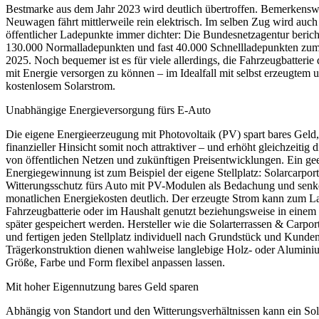
Bestmarke aus dem Jahr 2023 wird deutlich übertroffen. Bemerkenswe
Neuwagen fährt mittlerweile rein elektrisch. Im selben Zug wird auch
öffentlicher Ladepunkte immer dichter: Die Bundesnetzagentur beric
130.000 Normalladepunkten und fast 40.000 Schnellladepunkten zum 
2025. Noch bequemer ist es für viele allerdings, die Fahrzeugbatteri
mit Energie versorgen zu können – im Idealfall mit selbst erzeugtem 
kostenlosem Solarstrom.
Unabhängige Energieversorgung fürs E-Auto
Die eigene Energieerzeugung mit Photovoltaik (PV) spart bares Geld
finanzieller Hinsicht somit noch attraktiver – und erhöht gleichzeitig
von öffentlichen Netzen und zukünftigen Preisentwicklungen. Ein geei
Energiegewinnung ist zum Beispiel der eigene Stellplatz: Solarcarpor
Witterungsschutz fürs Auto mit PV-Modulen als Bedachung und senk
monatlichen Energiekosten deutlich. Der erzeugte Strom kann zum L
Fahrzeugbatterie oder im Haushalt genutzt beziehungsweise in einem 
später gespeichert werden. Hersteller wie die Solarterrassen & Car
und fertigen jeden Stellplatz individuell nach Grundstück und Kund
Trägerkonstruktion dienen wahlweise langlebige Holz- oder Aluminium
Größe, Farbe und Form flexibel anpassen lassen.
Mit hoher Eigennutzung bares Geld sparen
Abhängig von Standort und den Witterungsverhältnissen kann ein Sol