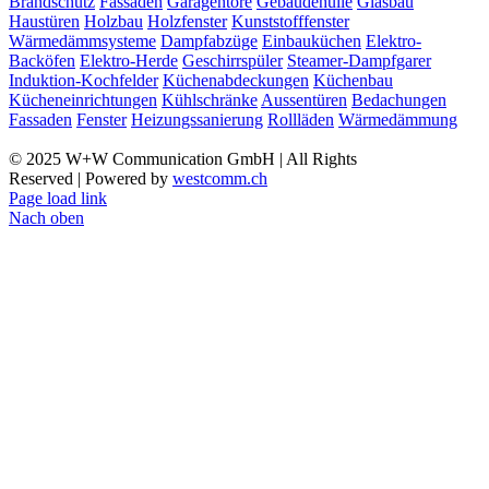
Brandschutz
Fassaden
Garagentore
Gebäudehülle
Glasbau
Haustüren
Holzbau
Holzfenster
Kunststofffenster
Wärmedämmsysteme
Dampfabzüge
Einbauküchen
Elektro-
Backöfen
Elektro-Herde
Geschirrspüler
Steamer-Dampfgarer
Induktion-Kochfelder
Küchenabdeckungen
Küchenbau
Kücheneinrichtungen
Kühlschränke
Aussentüren
Bedachungen
Fassaden
Fenster
Heizungssanierung
Rollläden
Wärmedämmung
© 2025 W+W Communication GmbH | All Rights
Reserved | Powered by
westcomm.ch
Page load link
Nach oben