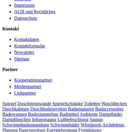
Impressum
AGB und Rechtliches
Datenschutz
Kontakt
Kontaktdaten
Kontaktformular
Newsletter
Sitemap
Partner
Kooperationspartner
Medienpartner
Linkpartner
Spiegel
Duschtrennwände
Spiegelschränke
Toiletten
Waschbecken
Duschkabinen
Duschbodensystem
Badarmaturen
Badaccessoires
Badewannen
Badezimmerbau
Badmöbel
Ambiente
Dampfbäder
Dampfduschen
Infrarotsauna
Luftbefeuchtung
Saunas
Schwimmbadumrandung
Schwimmbäder
Whirlpools
Architektur-
Planung
Bauexpertisen
Energieberatung
Fertighäuser