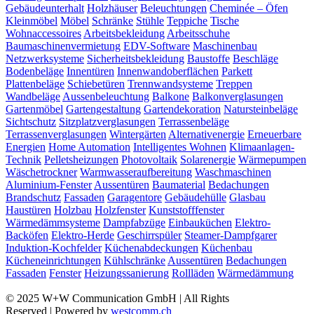
Gebäudeunterhalt
Holzhäuser
Beleuchtungen
Cheminée – Öfen
Kleinmöbel
Möbel
Schränke
Stühle
Teppiche
Tische
Wohnaccessoires
Arbeitsbekleidung
Arbeitsschuhe
Baumaschinenvermietung
EDV-Software
Maschinenbau
Netzwerksysteme
Sicherheitsbekleidung
Baustoffe
Beschläge
Bodenbeläge
Innentüren
Innenwandoberflächen
Parkett
Plattenbeläge
Schiebetüren
Trennwandsysteme
Treppen
Wandbeläge
Aussenbeleuchtung
Balkone
Balkonverglasungen
Gartenmöbel
Gartengestaltung
Gartendekoration
Natursteinbeläge
Sichtschutz
Sitzplatzverglasungen
Terrassenbeläge
Terrassenverglasungen
Wintergärten
Alternativenergie
Erneuerbare
Energien
Home Automation
Intelligentes Wohnen
Klimaanlagen-
Technik
Pelletsheizungen
Photovoltaik
Solarenergie
Wärmepumpen
Wäschetrockner
Warmwasseraufbereitung
Waschmaschinen
Aluminium-Fenster
Aussentüren
Baumaterial
Bedachungen
Brandschutz
Fassaden
Garagentore
Gebäudehülle
Glasbau
Haustüren
Holzbau
Holzfenster
Kunststofffenster
Wärmedämmsysteme
Dampfabzüge
Einbauküchen
Elektro-
Backöfen
Elektro-Herde
Geschirrspüler
Steamer-Dampfgarer
Induktion-Kochfelder
Küchenabdeckungen
Küchenbau
Kücheneinrichtungen
Kühlschränke
Aussentüren
Bedachungen
Fassaden
Fenster
Heizungssanierung
Rollläden
Wärmedämmung
© 2025 W+W Communication GmbH | All Rights
Reserved | Powered by
westcomm.ch