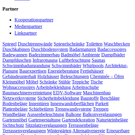
Partner
Kooperationspartner
Medienpartner
Linkpartner
Spiegel
Duschtrennwände
Spiegelschränke
Toiletten
Waschbecken
Duschkabinen
Duschbodensystem
Badarmaturen
Badaccessoires
Badewannen
Badezimmerbau
Badmöbel
Ambiente
Dampfbäder
Dampfduschen
Infrarotsauna
Luftbefeuchtung
Saunas
Schwimmbadumrandung
Schwimmbäder
Whirlpools
Architektur-
Planung
Bauexpertisen
Energieberatung
Fertighäuser
Gebäudeunterhalt
Holzhäuser
Beleuchtungen
Cheminée – Öfen
Kleinmöbel
Möbel
Schränke
Stühle
Teppiche
Tische
Wohnaccessoires
Arbeitsbekleidung
Arbeitsschuhe
Baumaschinenvermietung
EDV-Software
Maschinenbau
Netzwerksysteme
Sicherheitsbekleidung
Baustoffe
Beschläge
Bodenbeläge
Innentüren
Innenwandoberflächen
Parkett
Plattenbeläge
Schiebetüren
Trennwandsysteme
Treppen
Wandbeläge
Aussenbeleuchtung
Balkone
Balkonverglasungen
Gartenmöbel
Gartengestaltung
Gartendekoration
Natursteinbeläge
Sichtschutz
Sitzplatzverglasungen
Terrassenbeläge
Terrassenverglasungen
Wintergärten
Alternativenergie
Erneuerbare